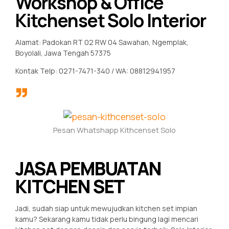
Workshop & Office
Kitchenset Solo Interior
Alamat: Padokan RT 02 RW 04 Sawahan, Ngemplak,
Boyolali, Jawa Tengah 57375
Kontak Telp: 0271-7471-340 / WA: 08812941957
Pesan Whatshapp Kithcenset Solo
JASA PEMBUATAN
KITCHEN SET
Jadi, sudah siap untuk mewujudkan kitchen set impian
kamu? Sekarang kamu tidak perlu bingung lagi mencari