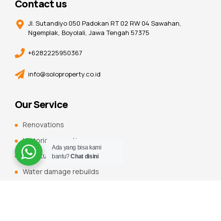
Contact us
Jl. Sutandiyo 050 Padokan RT 02 RW 04 Sawahan,
Ngemplak, Boyolali, Jawa Tengah 57375
+6282225950367
info@soloproperty.co.id
Our Service
Renovations
Historic renovations
Ada yang bisa kami
Constuction additions
bantu?
Chat disini
Water damage rebuilds
Roofing, flooring and tiling