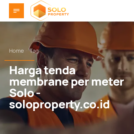
Home
Tag
Harga tenda
membrane per meter
Solo -
soloproperty.co.id