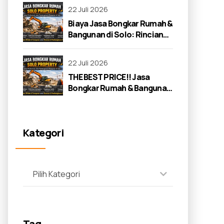
22 Juli 2026
Biaya Jasa Bongkar Rumah &
Bangunan di Solo: Rincian
Lengkap 2026
22 Juli 2026
THE BEST PRICE!! Jasa
Bongkar Rumah & Bangunan
di Solo: Panduan Lengkap
2026
Kategori
Pilih Kategori
Tag