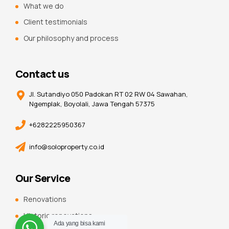
What we do
Client testimonials
Our philosophy and process
Contact us
Jl. Sutandiyo 050 Padokan RT 02 RW 04 Sawahan,
Ngemplak, Boyolali, Jawa Tengah 57375
+6282225950367
info@soloproperty.co.id
Our Service
Renovations
Historic renovations
Ada yang bisa kami