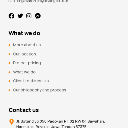
dan pengawasan proyek yang terukur.
What we do
More about us
Our location
Project pricing
What we do
Client testimonials
Our philosophy and process
Contact us
Jl. Sutandiyo 050 Padokan RT 02 RW 04 Sawahan,
Ngemplak, Boyolali, Jawa Tengah 57375