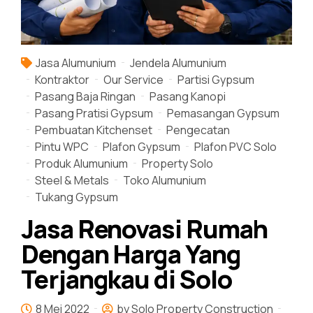
Jasa Alumunium
Jendela Alumunium
Kontraktor
Our Service
Partisi Gypsum
Pasang Baja Ringan
Pasang Kanopi
Pasang Pratisi Gypsum
Pemasangan Gypsum
Pembuatan Kitchenset
Pengecatan
Pintu WPC
Plafon Gypsum
Plafon PVC Solo
Produk Alumunium
Property Solo
Steel & Metals
Toko Alumunium
Tukang Gypsum
Jasa Renovasi Rumah
Dengan Harga Yang
Terjangkau di Solo
8 Mei 2022
by Solo Property Construction