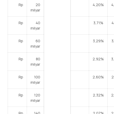
Rp
20
4,20%
4
milyar
Rp
40
3,71%
4
milyar
Rp
60
3,29%
3
milyar
Rp
80
2,92%
3
milyar
Rp
100
2,60%
2
milyar
Rp
120
2,32%
2
milyar
Rp
140
2,07%
2