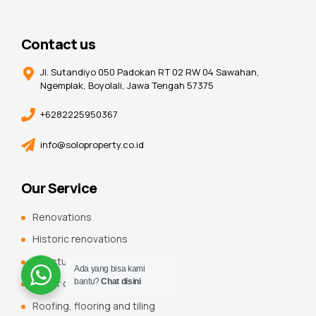
Contact us
Jl. Sutandiyo 050 Padokan RT 02 RW 04 Sawahan,
Ngemplak, Boyolali, Jawa Tengah 57375
+6282225950367
info@soloproperty.co.id
Our Service
Renovations
Historic renovations
Constuction additions
Ada yang bisa kami
bantu?
Chat disini
Water damage rebuilds
Roofing, flooring and tiling