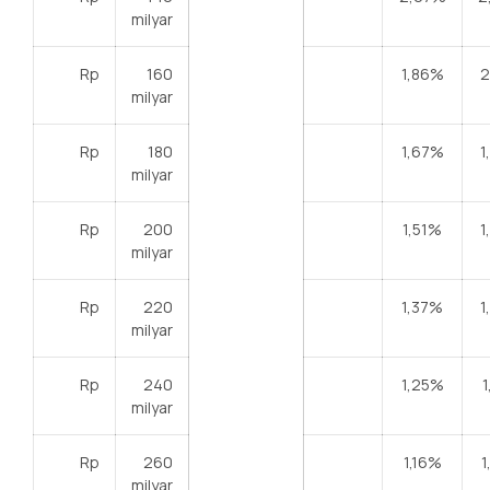
milyar
Rp
160
1,86%
2
milyar
Rp
180
1,67%
1
milyar
Rp
200
1,51%
1
milyar
Rp
220
1,37%
1
milyar
Rp
240
1,25%
1
milyar
Rp
260
1,16%
1
milyar