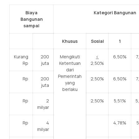
Biaya
Kategori Bangunan
Bangunan
sampai
Khusus
Sosial
1
Kurang
200
Mengikuti
<
6,50%
7
Rp
juta
Ketentuan
2,50%
dari
Pemerintah
Rp
200
2,50%
6,50%
7
yang
juta
berlaku
Rp
2
2,50%
5,51%
5
milyar
Rp
4
4,78%
5
milyar