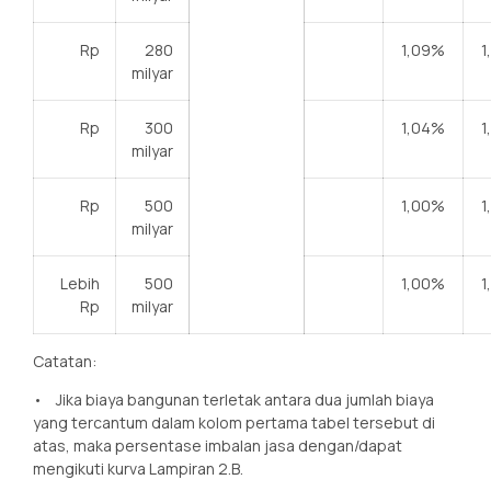
Rp
280
1,09%
1
milyar
Rp
300
1,04%
1
milyar
Rp
500
1,00%
1
milyar
Lebih
500
1,00%
1
Rp
milyar
Catatan:
• Jika biaya bangunan terletak antara dua jumlah biaya
yang tercantum dalam kolom pertama tabel tersebut di
atas, maka persentase imbalan jasa dengan/dapat
mengikuti kurva Lampiran 2.B.