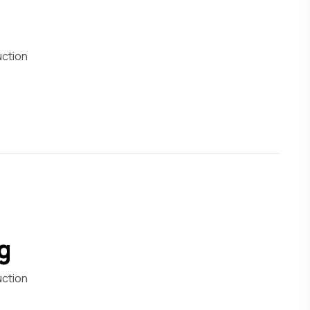
uction
g
uction