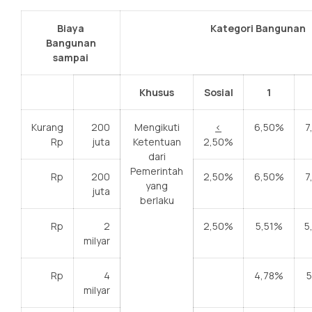
Biaya
Kategori Bangunan
Bangunan
sampai
Khusus
Sosial
1
Kurang
200
Mengikuti
<
6,50%
7
Rp
juta
Ketentuan
2,50%
dari
Pemerintah
Rp
200
2,50%
6,50%
7
yang
juta
berlaku
Rp
2
2,50%
5,51%
5
milyar
Rp
4
4,78%
5
milyar