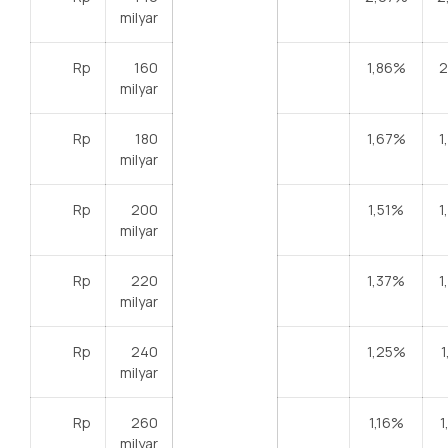
milyar
Rp
160
1,86%
2
milyar
Rp
180
1,67%
1
milyar
Rp
200
1,51%
1
milyar
Rp
220
1,37%
1
milyar
Rp
240
1,25%
1
milyar
Rp
260
1,16%
1
milyar