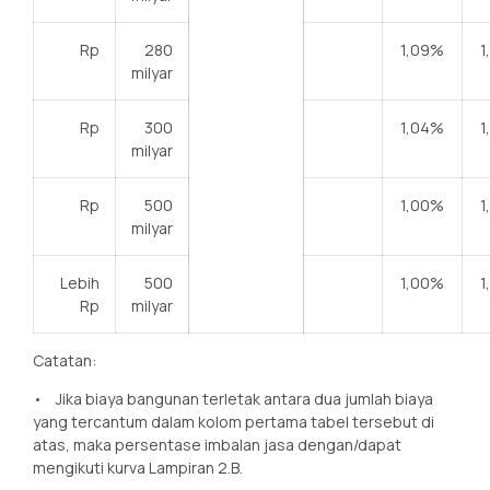
Rp
280
1,09%
1
milyar
Rp
300
1,04%
1
milyar
Rp
500
1,00%
1
milyar
Lebih
500
1,00%
1
Rp
milyar
Catatan:
• Jika biaya bangunan terletak antara dua jumlah biaya
yang tercantum dalam kolom pertama tabel tersebut di
atas, maka persentase imbalan jasa dengan/dapat
mengikuti kurva Lampiran 2.B.