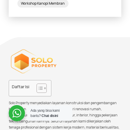
Workshop Kanopi Membran
Daftar Isi
Solo Property menyediakan layanan konstruksi dan pengembangan
bangunan secara menyeluruh mulai dari renovasi rumah,
Ada yang bisa kami
pembangunan gedung, desain arsitektur, interior, hingga pekerjaan
bantu?
Chat disini
teknis bangunan lainnya. Seluruh layanan kami dikerjakan oleh
tenaga profesional dengan sistem kerja modern, material berkualitas,