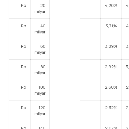
Rp
20
4,20%
4
milyar
Rp
40
3,71%
4
milyar
Rp
60
3,29%
3
milyar
Rp
80
2,92%
3
milyar
Rp
100
2,60%
2
milyar
Rp
120
2,32%
2
milyar
Rp
140
2,07%
2