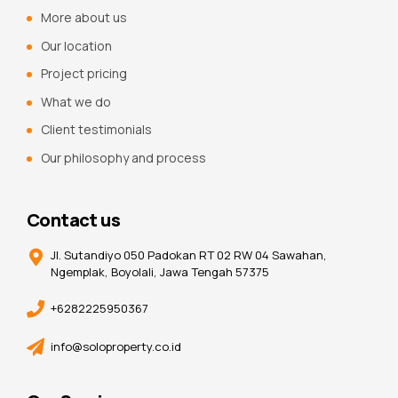
More about us
Our location
Project pricing
What we do
Client testimonials
Our philosophy and process
Contact us
Jl. Sutandiyo 050 Padokan RT 02 RW 04 Sawahan,
Ngemplak, Boyolali, Jawa Tengah 57375
+6282225950367
info@soloproperty.co.id