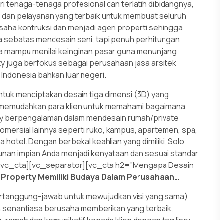
ri tenaga-tenaga profesional dan terlatih dibidangnya,
 dan pelayanan yang terbaik untuk membuat seluruh
 usaha kontruksi dan menjadi agen properti sehingga
a sebatas mendesain seni, tapi penuh perhitungan
ta mampu menilai keinginan pasar guna menunjang
ty juga berfokus sebagai perusahaan jasa arsitek
Indonesia bahkan luar negeri.
tuk menciptakan desain tiga dimensi (3D) yang
gga memudahkan para klien untuk memahami bagaimana
rty berpengalaman dalam mendesain rumah/private
komersial lainnya seperti ruko, kampus, apartemen, spa,
a hotel. Dengan berbekal keahlian yang dimiliki, Solo
unan impian Anda menjadi kenyataan dan sesuai standar
i.[/vc_cta][vc_separator][vc_cta h2=”Mengapa Desain
o Property Memiliki Budaya Dalam Perusahaan…
an Bertanggung-jawab untuk mewujudkan visi yang sama)
 senantiasa berusaha memberikan yang terbaik,
an, ramah dan komunikatif kepada klien dengan tag line: