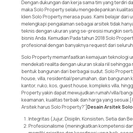
Dengan dukungan dan kerja sama tim yang terdiri da
maka Solo Property selalu mengedepankan kualitas
klien Solo Property merasa puas. Kami belajar dari
melengkapi pengalaman sebagai arsitek tidak hany
teknis dengan ukuran yang se-presisi mungkin ser
bisnis Anda. Kemudian Pada tahun 2018 Solo Proper
profesional dengan banyaknya request dari seluruh 
Solo Property memanfaatkan kemajuan teknologi un
mendekati realita dengan ukuran skala riil sehin
bentuk bangunan dari berbagai sudut. Solo Prope
house, villa, residential/perumahan, dan bangunan 
kantor, ruko, kos, guest house, kompleks villa, hingg
Property yakin dapat mewujudkan rumah/villa/bang
keamanan, kualitas terbaik dan harga yang sesua
Arsitek harus Solo Property?”]
Desain Arsitek Sol
Integritas (Jujur, Disiplin, Konsisten, Setia d
Profesionalisme (meningkatkan kompetensi dan
memiliki prioritas dan koordinasi yang baik, sop