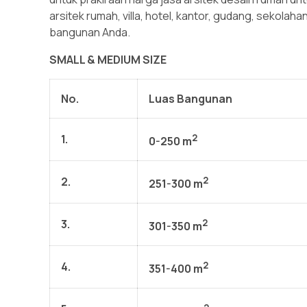
arsitek rumah, villa, hotel, kantor, gudang, sekolah
bangunan Anda.
SMALL & MEDIUM SIZE
No.
Luas Bangunan
1.
2
0-250 m
2.
2
251-300 m
3.
2
301-350 m
4.
2
351-400 m