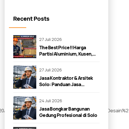
Recent Posts
27 Juli 2026
The Best Price!! Harga
Partisi Aluminium, Kusen,
dan Jendela di Solo 2026
27 Juli 2026
Jasa Kontraktor & Arsitek
Solo: Panduan Jasa
Kontraktor 2026
24 Juli 2026
Jasa Bongkar Bangunan
0Admin%2520Saya%2520Mau%2520Order%2520Desain%2520A
Gedung Profesional di Solo