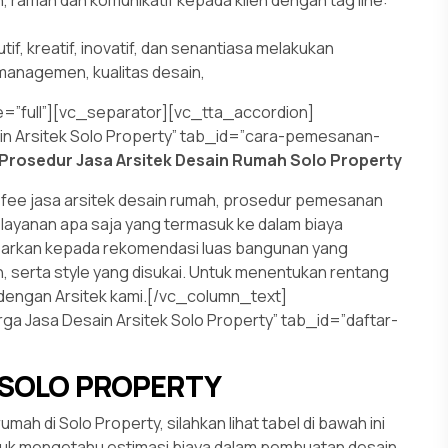
tif, kreatif, inovatif, dan senantiasa melakukan
managemen, kualitas desain,
=”full”][vc_separator][vc_tta_accordion]
in Arsitek Solo Property” tab_id=”cara-pemesanan-
Prosedur Jasa Arsitek Desain Rumah Solo Property
 / fee jasa arsitek desain rumah, prosedur pemesanan
layanan apa saja yang termasuk ke dalam biaya
asarkan kepada rekomendasi luas bangunan yang
, serta style yang disukai. Untuk menentukan rentang
u dengan Arsitek kami.[/vc_column_text]
ga Jasa Desain Arsitek Solo Property” tab_id=”daftar-
N SOLO PROPERTY
mah di Solo Property, silahkan lihat tabel di bawah ini
ntuk mengetahu estimasi biaya dalam pembuatan desain