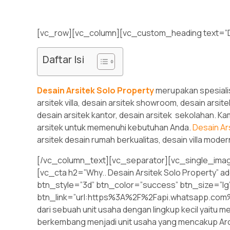
[vc_row][vc_column][vc_custom_heading text=”
Daftar Isi
Desain Arsitek Solo
Property
merupakan spesialis 
arsitek villa, desain arsitek showroom, desain arsite
desain arsitek kantor, desain arsitek sekolahan. Ka
arsitek untuk memenuhi kebutuhan Anda.
Desain Ar
arsitek desain rumah berkualitas, desain villa mod
[/vc_column_text][vc_separator][vc_single_imag
[vc_cta h2=”Why.. Desain Arsitek Solo Property” 
btn_style=”3d” btn_color=”success” btn_size=”lg
btn_link=”url:https%3A%2F%2Fapi.whatsapp.c
dari sebuah unit usaha dengan lingkup kecil yaitu m
berkembang menjadi unit usaha yang mencakup Arch