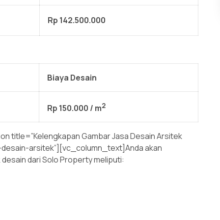
Rp 142.500.000
Biaya Desain
2
Rp 150.000
/ m
on title=”Kelengkapan Gambar Jasa Desain Arsitek
-desain-arsitek”][vc_column_text]Anda akan
esain dari Solo Property meliputi: