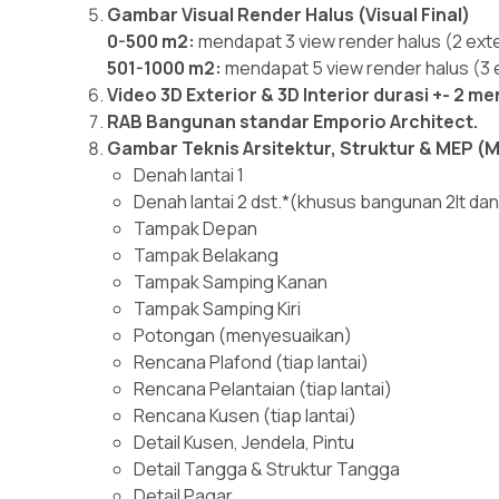
Gambar Visual Render Halus (Visual Final)
0-500 m2:
mendapat 3 view render halus (2 exter
501-1000 m2:
mendapat 5 view render halus (3 ex
Video 3D Exterior & 3D Interior durasi +- 2 me
RAB Bangunan standar Emporio Architect.
Gambar Teknis Arsitektur, Struktur & MEP (Me
Denah lantai 1
Denah lantai 2 dst.*(khusus bangunan 2lt dan
Tampak Depan
Tampak Belakang
Tampak Samping Kanan
Tampak Samping Kiri
Potongan (menyesuaikan)
Rencana Plafond (tiap lantai)
Rencana Pelantaian (tiap lantai)
Rencana Kusen (tiap lantai)
Detail Kusen, Jendela, Pintu
Detail Tangga & Struktur Tangga
Detail Pagar