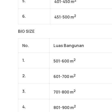
5.
2
401-450 m
6.
2
451-500 m
BIG SIZE
No.
Luas Bangunan
1.
2
501-600 m
2.
2
601-700 m
3.
2
701-800 m
4.
2
801-900 m