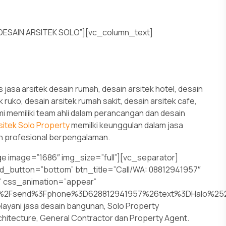
DESAIN ARSITEK SOLO”][vc_column_text]
jasa arsitek desain rumah, desain arsitek hotel, desain
k ruko, desain arsitek rumah sakit, desain arsitek cafe,
mi memiliki team ahli dalam perancangan dan desain
sitek Solo Property
memilki keunggulan dalam jasa
ern profesional berpengalaman.
e image=”1686″ img_size=”full”][vc_separator]
add_button=”bottom” btn_title=”Call/WA: 08812941957″
” css_animation=”appear”
om%2Fsend%3Fphone%3D628812941957%26text%3DHalo%252
elayani jasa desain bangunan, Solo Property
itecture, General Contractor dan Property Agent.