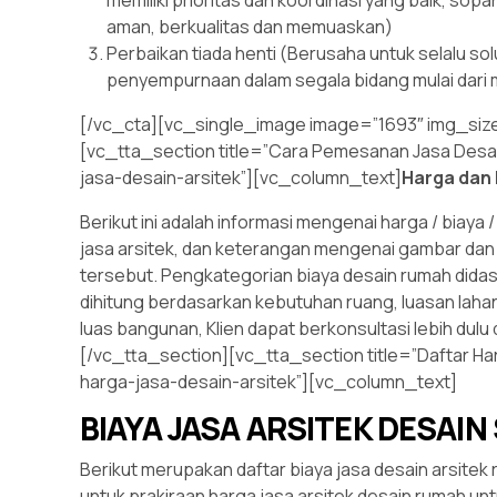
aman, berkualitas dan memuaskan)
Perbaikan tiada henti (Berusaha untuk selalu solu
penyempurnaan dalam segala bidang mulai dari 
[/vc_cta][vc_single_image image=”1693″ img_size
[vc_tta_section title=”Cara Pemesanan Jasa Desa
jasa-desain-arsitek”][vc_column_text]
Harga dan 
Berikut ini adalah informasi mengenai harga / biaya
jasa arsitek, dan keterangan mengenai gambar dan 
tersebut. Pengkategorian biaya desain rumah did
dihitung berdasarkan kebutuhan ruang, luasan lahan
luas bangunan, Klien dapat berkonsultasi lebih dul
[/vc_tta_section][vc_tta_section title=”Daftar Har
harga-jasa-desain-arsitek”][vc_column_text]
BIAYA JASA ARSITEK DESAI
Berikut merupakan daftar biaya jasa desain arsitek ru
untuk prakiraan harga jasa arsitek desain rumah u