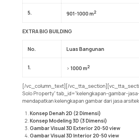
5.
2
901-1000 m
EXTRA BIG BUILDING
No.
Luas Bangunan
1.
2
>
1000 m
[/vc_column_text][/vc_tta_section][vc_tta_secti
Solo Property” tab_id=”kelengkapan-gambar-jasa
mendapatkan kelengkapan gambar dari jasa arsitek d
Konsep Denah 2D (2 Dimensi)
Konsep Modeling 3D (3 Dimensi)
Gambar Visual 3D Exterior 20-50 view
Gambar Visual 3D Interior 20-50 view