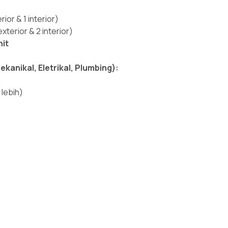
ior & 1 interior)
terior & 2 interior)
nit
kanikal, Eletrikal, Plumbing):
 lebih)