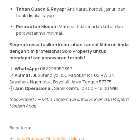
Tahan Cuaca & Rayap:
Anti karat, korosi, jamur, dan
tidak disukai rayap
.
Perawatan Mudah:
Material tidak mudah kotor dan
perawatannya minimal.
Segera konsultasikan kebutuhan kanopi Alderon Anda
dengan tim profesional Solo Property untuk
mendapatkan penawaran terbaik!
📱
WhatsApp:
082225950367
📍
Alamat:
Jl. Sutandiyo 050 Padokan RT 02 RW 04
Sawahan, Ngemplak, Boyolali, Jawa Tengah 57375
🕐
Jam Operasional:
Senin-Sabtu, 08.00 – 16.00 WIB
Solo Property — Mitra Terpercaya untuk Hunian dan Properti
Modern Anda
Baca Juga:
Jasa Renovasi Rumah Solo Murah