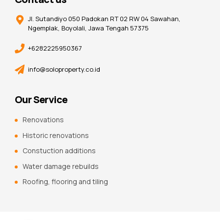
Jl. Sutandiyo 050 Padokan RT 02 RW 04 Sawahan,
Ngemplak, Boyolali, Jawa Tengah 57375
+6282225950367
info@soloproperty.co.id
Our Service
Renovations
Historic renovations
Constuction additions
Water damage rebuilds
Roofing, flooring and tiling