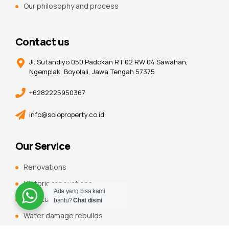
Our philosophy and process
Contact us
Jl. Sutandiyo 050 Padokan RT 02 RW 04 Sawahan,
Ngemplak, Boyolali, Jawa Tengah 57375
+6282225950367
info@soloproperty.co.id
Our Service
Renovations
Historic renovations
Ada yang bisa kami
Constuction additions
bantu?
Chat disini
Water damage rebuilds