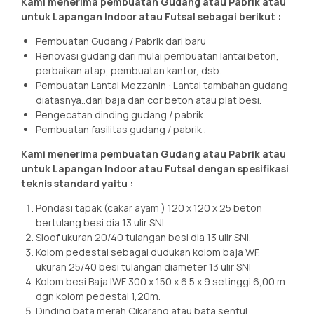
Kami menerima pembuatan Gudang atau Pabrik atau
untuk Lapangan Indoor atau Futsal sebagai berikut :
Pembuatan Gudang / Pabrik dari baru
Renovasi gudang dari mulai pembuatan lantai beton,
perbaikan atap, pembuatan kantor, dsb.
Pembuatan Lantai Mezzanin : Lantai tambahan gudang
diatasnya..dari baja dan cor beton atau plat besi.
Pengecatan dinding gudang / pabrik.
Pembuatan fasilitas gudang / pabrik .
Kami menerima pembuatan Gudang atau Pabrik atau
untuk Lapangan Indoor atau Futsal dengan spesifikasi
teknis standard yaitu :
Pondasi tapak (cakar ayam ) 120 x 120 x 25 beton
bertulang besi dia 13 ulir SNI.
Sloof ukuran 20/40 tulangan besi dia 13 ulir SNI.
Kolom pedestal sebagai dudukan kolom baja WF,
ukuran 25/40 besi tulangan diameter 13 ulir SNI
Kolom besi Baja IWF 300 x 150 x 6.5 x 9 setinggi 6,00 m
dgn kolom pedestal 1,20m.
Dinding bata merah Cikarang atau bata sentul