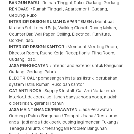
BANGUN BARU :
Rumah Tinggal, Ruko, Gudang, Gedung.
RENOVASI :
Rumah Tinggal , Apartement, Gudang,
Gedung, Ruko
INTERIOR DESIGN RUMAH & APARTEMEN :
Membuat
Kitchen Set, Lemari Baju, Walking Closet, Ruang Makan,
Counter Bar, Wall Paper, Ceiling, Electrical, Furniture,
Gordyn, dsb.
INTERIOR DESIGN KANTOR :
Membuat Meeting Room,
Director Room, Ruang Kerja, Receptionis, Filing Room,
Gudang , dsb.
JASA PENGECATAN :
Interior and exterior untuk Bangunan,
Gudang, Gedung, Pabrik
ELECTRICAL :
pemasangan installasi listrik, perubahan
system listrik Rumah, Ruko dan Kantor
CAT ANTI NODA :
Supply & Install ,Cat Anti Noda untuk
interior..tidak berkilap, tahan banyak noda noda, mudah
dibersihkan, garansi 1 tahun.
JASA MAINTENANCE/PERAWATAN :
Jasa Perawatan
Gedung / Ruko / Bangunan / Tempat Usaha / Restaurant
anda , jadi anda tidak perlu pusing lagi mencari Tukang /
Tenaga ahli untuk menanggani Problem Bangunan,