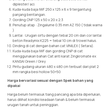
diplester/ aci.
Kuda-kuda baja IWF 250 x 125 x 6 x 9 tergantung
panjang bentangan.
Gording CNP 125 x 50 x 20 x 2.3
Penutup atap : Zingalume 0.35 mm AZ 150 ( tidak warna
)
Lantai : Urugan sirtu dengan tebal 20 cm dan cor lantai
beton Readymix K225 = tebal 10 cm di trowel halus.
Dinding di cat dengan bahan cat VINILEX ( Setara).
Kuda-kuda baja IWF dan gording CNP di cat
menggunakan bahan Cat anti karat Zingkromate ex
KANSAI Green / Grey
Pintu gudang ukuran 480 x 480 cm terbuat dari plat 2
mm rangka besi hollow 50×50
Harga bervariasi sesuai dengan Spek bahan yang
dipakai
Harga belum termasuk tiang pancang apa bila diperlukan,
harus dilihat kondisi keadaan tanah & belum termasuk
urugan tanah untuk peninggian.