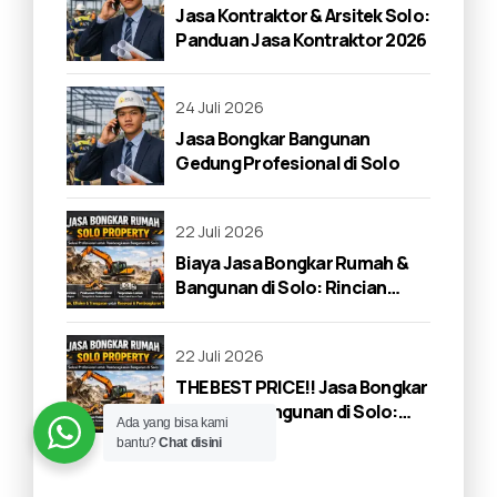
Jasa Kontraktor & Arsitek Solo:
Panduan Jasa Kontraktor 2026
24 Juli 2026
Jasa Bongkar Bangunan
Gedung Profesional di Solo
22 Juli 2026
Biaya Jasa Bongkar Rumah &
Bangunan di Solo: Rincian
Lengkap 2026
22 Juli 2026
THE BEST PRICE!! Jasa Bongkar
Rumah & Bangunan di Solo:
Ada yang bisa kami
Panduan Lengkap 2026
bantu?
Chat disini