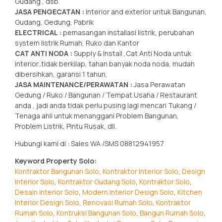
Gudang , dsb.
JASA PENGECATAN :
Interior and exterior untuk Bangunan,
Gudang, Gedung, Pabrik
ELECTRICAL :
pemasangan installasi listrik, perubahan
system listrik Rumah, Ruko dan Kantor
CAT ANTI NODA :
Supply & Install ,Cat Anti Noda untuk
interior..tidak berkilap, tahan banyak noda noda, mudah
dibersihkan, garansi 1 tahun.
JASA MAINTENANCE/PERAWATAN :
Jasa Perawatan
Gedung / Ruko / Bangunan / Tempat Usaha / Restaurant
anda , jadi anda tidak perlu pusing lagi mencari Tukang /
Tenaga ahli untuk menanggani Problem Bangunan,
Problem Listrik, Pintu Rusak, dll.
Hubungi kami di : Sales WA /SMS 08812941957
Keyword Property Solo:
Kontraktor Bangunan Solo
,
Kontraktor Interior Solo
,
Design
Interior Solo
,
Kontraktor Gudang Solo
,
Kontraktor Solo
,
Desain Interior Solo
,
Modern Interior Design Solo
,
Kitchen
Interior Design Solo
,
Renovasi Rumah Solo
,
Kontraktor
Rumah Solo
,
Kontruksi Bangunan Solo
,
Bangun Rumah Solo
,