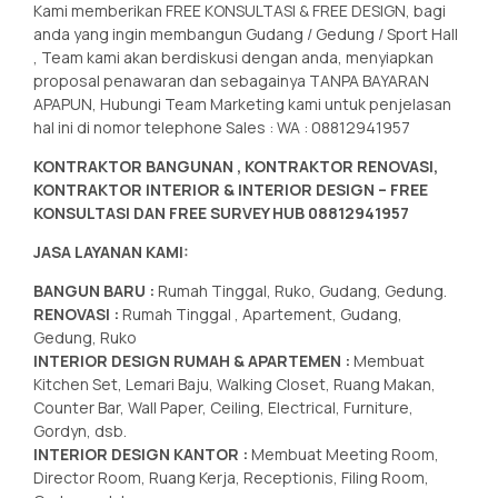
Kami memberikan FREE KONSULTASI & FREE DESIGN, bagi
anda yang ingin membangun Gudang / Gedung / Sport Hall
, Team kami akan berdiskusi dengan anda, menyiapkan
proposal penawaran dan sebagainya TANPA BAYARAN
APAPUN, Hubungi Team Marketing kami untuk penjelasan
hal ini di nomor telephone Sales : WA : 08812941957
KONTRAKTOR BANGUNAN , KONTRAKTOR RENOVASI,
KONTRAKTOR INTERIOR & INTERIOR DESIGN – FREE
KONSULTASI DAN FREE SURVEY HUB 08812941957
JASA LAYANAN KAMI:
BANGUN BARU :
Rumah Tinggal, Ruko, Gudang, Gedung.
RENOVASI :
Rumah Tinggal , Apartement, Gudang,
Gedung, Ruko
INTERIOR DESIGN RUMAH & APARTEMEN :
Membuat
Kitchen Set, Lemari Baju, Walking Closet, Ruang Makan,
Counter Bar, Wall Paper, Ceiling, Electrical, Furniture,
Gordyn, dsb.
INTERIOR DESIGN KANTOR :
Membuat Meeting Room,
Director Room, Ruang Kerja, Receptionis, Filing Room,