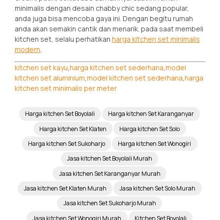
minimalis dengan desain chabby chic sedang popular,
anda juga bisa mencoba gaya ini. Dengan begitu rumah
anda akan semakin cantik dan menarik. pada saat membeli
kitchen set, selalu perhatikan
harga kitchen set minimalis
modern
.
kitchen set kayu
,
harga kitchen set sederhana
,
model
kitchen set aluminium
,
model kitchen set sederhana
,
harga
kitchen set minimalis per meter
Harga kitchen Set Boyolali
Harga kitchen Set Karanganyar
Harga kitchen Set Klaten
Harga kitchen Set Solo
Harga kitchen Set Sukoharjo
Harga kitchen Set Wonogiri
Jasa kitchen Set Boyolali Murah
Jasa kitchen Set Karanganyar Murah
Jasa kitchen Set Klaten Murah
Jasa kitchen Set Solo Murah
Jasa kitchen Set Sukoharjo Murah
Jasa kitchen Set Wonogiri Murah
Kitchen Set Boyolali