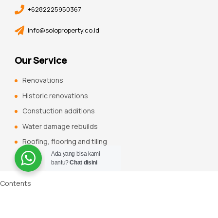
+6282225950367
info@soloproperty.co.id
Our Service
Renovations
Historic renovations
Constuction additions
Water damage rebuilds
Roofing, flooring and tiling
Ada yang bisa kami
bantu?
Chat disini
Contents
Jasa Pembuatan Kitchen Set Solo
Fungsi Dapur
Ukuran Kitchen
Set
Bahan Kitchen Set
Model Kitchen Set
Pilih Kitchen Set Yang Ada
Alat Penghisap Asap
Proses Pemasangan Yang Kuat
Pilih Produsen