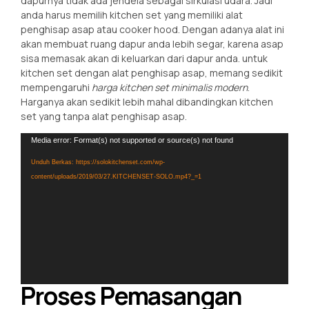
dapurnya tidak ada jendela sebagaI sirkulasi udara. Jadi
anda harus memilih kitchen set yang memiliki alat
penghisap asap atau cooker hood. Dengan adanya alat ini
akan membuat ruang dapur anda lebih segar, karena asap
sisa memasak akan di keluarkan dari dapur anda. untuk
kitchen set dengan alat penghisap asap, memang sedikit
mempengaruhi
harga kitchen set minimalis modern
.
Harganya akan sedikit lebih mahal dibandingkan kitchen
set yang tanpa alat penghisap asap.
Pemutar
Media error: Format(s) not supported or source(s) not found
Video
Unduh Berkas: https://solokitchenset.com/wp-
content/uploads/2019/03/27.KITCHENSET-SOLO.mp4?_=1
Proses Pemasangan