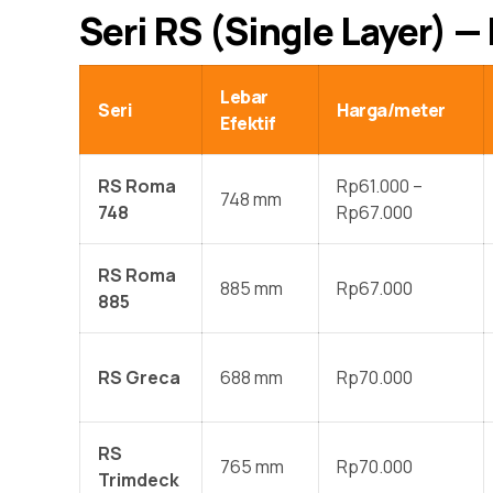
Seri RS (Single Layer) 
Lebar
Seri
Harga/meter
Efektif
RS Roma
Rp61.000 –
748 mm
748
Rp67.000
RS Roma
885 mm
Rp67.000
885
RS Greca
688 mm
Rp70.000
RS
765 mm
Rp70.000
Trimdeck