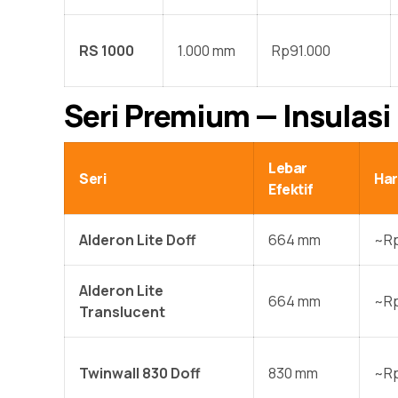
RS 1000
1.000 mm
Rp91.000
Seri Premium — Insulas
Lebar
Seri
Har
Efektif
Alderon Lite Doff
664 mm
~Rp
Alderon Lite
664 mm
~Rp
Translucent
Twinwall 830 Doff
830 mm
~Rp