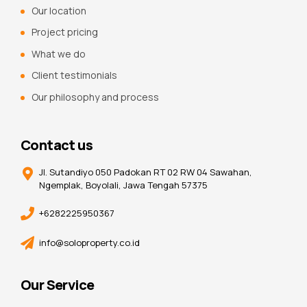
Our location
Project pricing
What we do
Client testimonials
Our philosophy and process
Contact us
Jl. Sutandiyo 050 Padokan RT 02 RW 04 Sawahan,
Ngemplak, Boyolali, Jawa Tengah 57375
+6282225950367
info@soloproperty.co.id
Our Service