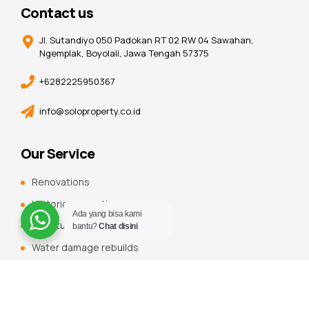
Contact us
Jl. Sutandiyo 050 Padokan RT 02 RW 04 Sawahan,
Ngemplak, Boyolali, Jawa Tengah 57375
+6282225950367
info@soloproperty.co.id
Our Service
Renovations
Historic renovations
Ada yang bisa kami
Constuction additions
bantu?
Chat disini
Water damage rebuilds
Roofing, flooring and tiling