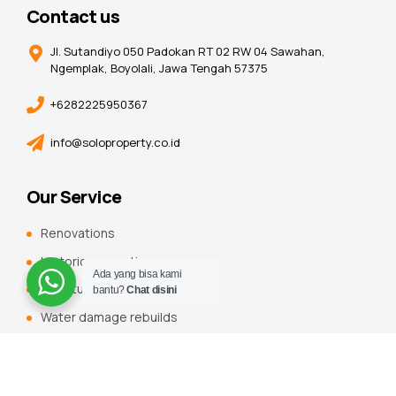
Contact us
Jl. Sutandiyo 050 Padokan RT 02 RW 04 Sawahan,
Ngemplak, Boyolali, Jawa Tengah 57375
+6282225950367
info@soloproperty.co.id
Our Service
Renovations
Historic renovations
Ada yang bisa kami
Constuction additions
bantu?
Chat disini
Water damage rebuilds
Roofing, flooring and tiling