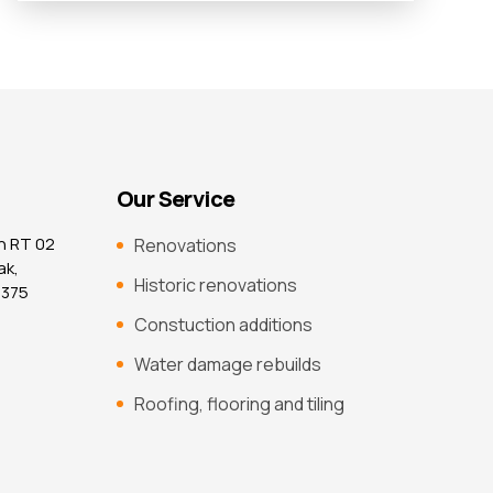
Our Service
n RT 02
Renovations
ak,
Historic renovations
7375
Constuction additions
Water damage rebuilds
Roofing, flooring and tiling