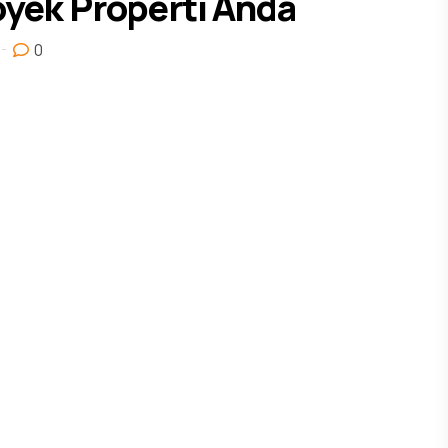
yek Properti Anda
0