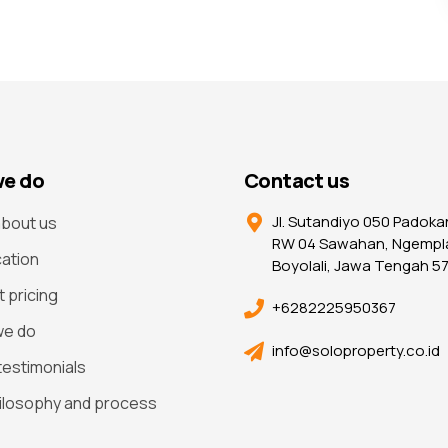
e do
Contact us
Jl. Sutandiyo 050 Padoka
bout us
RW 04 Sawahan, Ngempl
cation
Boyolali, Jawa Tengah 5
t pricing
+6282225950367
we do
info@soloproperty.co.id
 testimonials
ilosophy and process