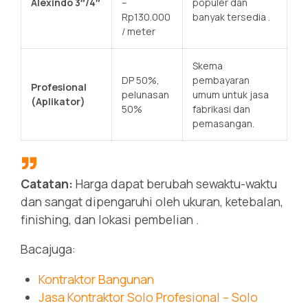
Alexindo 3″/4″
–
populer dan
Rp130.000
banyak tersedia
.
/ meter
Skema
DP 50%,
pembayaran
Profesional
pelunasan
umum untuk jasa
(Aplikator)
50%
fabrikasi dan
pemasangan.
Catatan:
Harga dapat berubah sewaktu-waktu
dan sangat dipengaruhi oleh ukuran, ketebalan,
finishing, dan lokasi pembelian
.
Bacajuga:
Kontraktor Bangunan
Jasa Kontraktor Solo Profesional – Solo