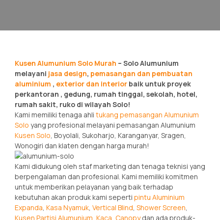
Kusen Alumunium Solo Murah
– Solo Alumunium
melayani
jasa design
,
pemasangan dan pembuatan
aluminium
,
exterior dan interior
baik untuk proyek
perkantoran , gedung, rumah tinggal, sekolah, hotel,
rumah sakit, ruko di wilayah Solo!
Kami memiliki tenaga ahli
tukang pemasangan Alumunium
Solo
yang profesional melayani pemasangan Alumunium
Kusen Solo
, Boyolali, Sukoharjo, Karanganyar, Sragen,
Wonogiri dan klaten dengan harga murah!
Kami didukung oleh staf marketing dan tenaga teknisi yang
berpengalaman dan profesional. Kami memiliki komitmen
untuk memberikan pelayanan yang baik terhadap
kebutuhan akan produk kami seperti
pintu Aluminium
Expanda
,
Kasa Nyamuk
,
Vertical Blind
,
Shower Screen
,
Kusen Partisi Alumunium
,
Kaca
,
Canopy
dan ada produk-