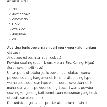
antara lain :
YKK
AlexindoAlc
omexindo
Hp M
etalAlco
Aluprima
dll.
Ada tiga jenis pewarnaan dari merk-merk alumunium
diatas :
Anodized (silver, hitam dan coklat)
Powder coating (putih, krem, Merah, Biru, Kuning, Hijau)
Serat kayu (motif kayu)
Untuk perlu diketahui jenis pewarnaan diatas , warna
powder coating harganya lebih mahal di banding type
warna anodised, dan type warna serat kayu akan lebih
mahal dari warna powder coting. kecuali warna powder
coating yang mengikuti permintaan konsumen yang tidak
di sediakan oleh pabrik.
Dan untuk harga satuan produk alumunium selain di