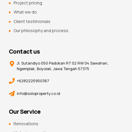
Project pricing
What we do
Client testimonials
Our philosophy and process
Contact us
Jl. Sutandiyo 050 Padokan RT 02 RW 04 Sawahan,
Ngemplak, Boyolali, Jawa Tengah 57375
+6282225950367
info@soloproperty.co.id
Our Service
Renovations