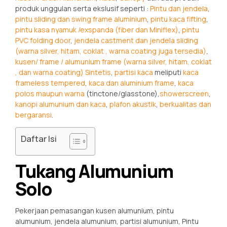
produk unggulan serta ekslusif seperti :
Pintu dan jendela
,
pintu sliding dan swing frame aluminium
,
pintu kaca fifting
,
pintu kasa nyamuk /exspanda (fiber dan Miniflex)
,
pintu
PVC folding door
,
jendela castment dan jendela sliding
(warna silver, hitam, coklat , warna coating juga tersedia)
,
kusen/ frame / alumunium frame (warna silver, hitam, coklat
, dan warna coating) Sintetis
,
partisi kaca
meliputi
kaca
frameless tempered
,
kaca dan aluminium frame
,
kaca
polos maupun warna
(tinctone/glasstone),
showerscreen
,
kanopi alumunium dan kaca
,
plafon akustik
,
berkualitas dan
bergaransi
.
Daftar Isi
Tukang Alumunium
Solo
Pekerjaan pemasangan kusen alumunium, pintu
alumunium, jendela alumunium, partisi alumunium, Pintu