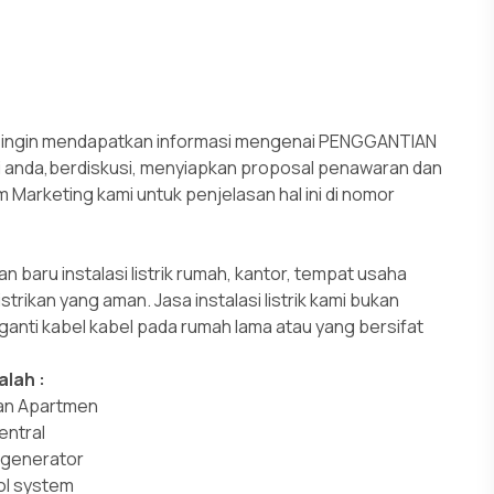
 ingin mendapatkan informasi mengenai PENGGANTIAN
anda,berdiskusi, menyiapkan proposal penawaran dan
rketing kami untuk penjelasan hal ini di nomor
 baru instalasi listrik rumah, kantor, tempat usaha
ikan yang aman. Jasa instalasi listrik kami bukan
ganti kabel kabel pada rumah lama atau yang bersifat
alah :
 dan Apartmen
entral
 generator
ol system