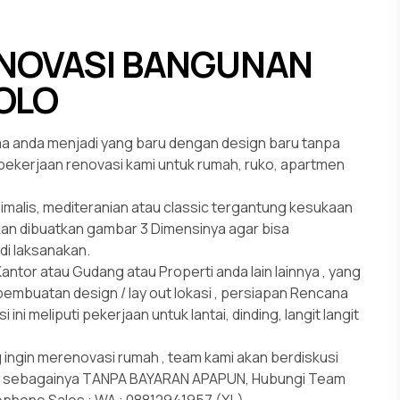
NOVASI BANGUNAN
OLO
ma anda menjadi yang baru dengan design baru tanpa
ekerjaan renovasi kami untuk rumah, ruko, apartmen
malis, mediteranian atau classic tergantung kesukaan
akan dibuatkan gambar 3 Dimensinya agar bisa
i laksanakan.
antor atau Gudang atau Properti anda lain lainnya , yang
embuatan design / lay out lokasi , persiapan Rencana
i meliputi pekerjaan untuk lantai, dinding, langit langit
ingin merenovasi rumah , team kami akan berdiskusi
n sebagainya TANPA BAYARAN APAPUN, Hubungi Team
lephone Sales : WA : 08812941957 (XL).