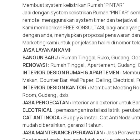
Membuat system kelistrikan Rumah “PINTAR”
Jadi dengan system kelistrikan Rumah “PINTAR” semu
remote, menggunakan system timer dan terjadwal.
Kami memberikan FREE KONSULTASI, bagi anda yang
dengan anda, menyiapkan proposal penawaran da
Marketing kami untuk penjelasan hal ini di nomor te
JASA LAYANAN KAMI:
BANGUN BARU :
Rumah Tinggal, Ruko, Gudang, Ge
RENOVASI :
Rumah Tinggal , Apartement, Gudang, 
INTERIOR DESIGN RUMAH & APARTEMEN :
Membuat
Makan, Counter Bar, Wall Paper, Ceiling, Electrical, 
INTERIOR DESIGN KANTOR :
Membuat Meeting Room,
Room, Gudang , dsb.
JASA PENGECATAN :
Interior and exterior untuk B
ELECTRICAL :
pemasangan installasi listrik, peruba
CAT ANTI NODA :
Supply & Install ,Cat Anti Noda unt
mudah dibersihkan, garansi 1 tahun.
JASA MAINTENANCE/PERAWATAN :
Jasa Perawata
Restaurant anda , jadi anda tidak perlu pusing lag