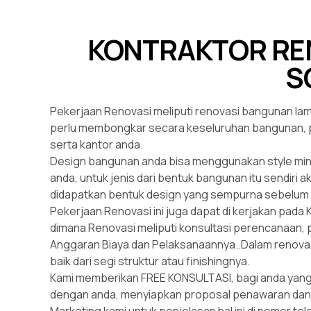
KONTRAKTOR RE
S
Pekerjaan Renovasi meliputi renovasi bangunan la
perlu membongkar secara keseluruhan bangunan, p
serta kantor anda.
Design bangunan anda bisa menggunakan style mini
anda, untuk jenis dari bentuk bangunan itu sendiri 
didapatkan bentuk design yang sempurna sebelum d
Pekerjaan Renovasi ini juga dapat di kerjakan pada K
dimana Renovasi meliputi konsultasi perencanaan, p
Anggaran Biaya dan Pelaksanaannya..Dalam renovasi in
baik dari segi struktur atau finishingnya.
Kami memberikan FREE KONSULTASI, bagi anda yang 
dengan anda, menyiapkan proposal penawaran da
Marketing kami untuk penjelasan hal ini di nomor te