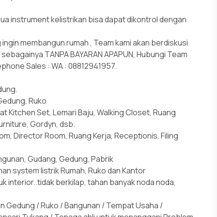
a instrument kelistrikan bisa dapat dikontrol dengan
 ingin membangun rumah , Team kami akan berdiskusi
n sebagainya TANPA BAYARAN APAPUN, Hubungi Team
lephone Sales : WA : 08812941957.
dung.
Gedung, Ruko
 Kitchen Set, Lemari Baju, Walking Closet, Ruang
Furniture, Gordyn, dsb.
 Director Room, Ruang Kerja, Receptionis, Filing
angunan, Gudang, Gedung, Pabrik
han system listrik Rumah, Ruko dan Kantor
uk interior..tidak berkilap, tahan banyak noda noda,
n Gedung / Ruko / Bangunan / Tempat Usaha /
i mencari Tukang / Tenaga ahli untuk menanggani Problem