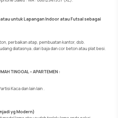
tau untuk Lapangan Indoor atau Futsal sebagai
ton, perbaikan atap, pembuatan kantor, dsb.
ang diatasnya..dari baja dan cor beton atau plat besi.
MAH TINGGAL – APARTEMEN :
tisi Kaca dan lain lain .
njadi yg Modern)
model lama atau sudah terlalu lama anda pakai