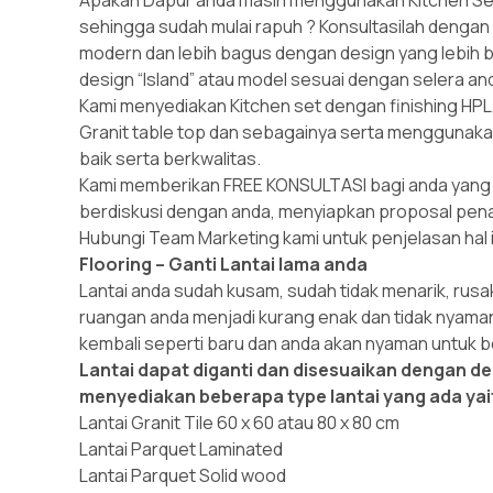
sehingga sudah mulai rapuh ? Konsultasilah dengan
modern dan lebih bagus dengan design yang lebih 
design “Island” atau model sesuai dengan selera an
Kami menyediakan Kitchen set dengan finishing HPL
Granit table top dan sebagainya serta menggunaka
baik serta berkwalitas.
Kami memberikan FREE KONSULTASI bagi anda yang 
berdiskusi dengan anda, menyiapkan proposal pe
Hubungi Team Marketing kami untuk penjelasan hal i
Flooring – Ganti Lantai lama anda
Lantai anda sudah kusam, sudah tidak menarik, rus
ruangan anda menjadi kurang enak dan tidak nyaman
kembali seperti baru dan anda akan nyaman untuk be
Lantai dapat diganti dan disesuaikan dengan de
menyediakan beberapa type lantai yang ada yait
Lantai Granit Tile 60 x 60 atau 80 x 80 cm
Lantai Parquet Laminated
Lantai Parquet Solid wood