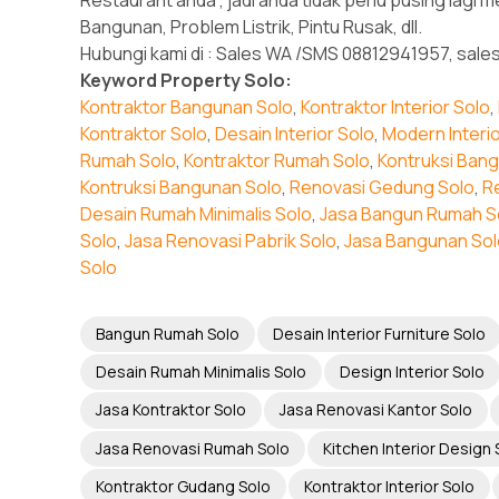
Bangunan, Problem Listrik, Pintu Rusak, dll.
Hubungi kami di : Sales WA /SMS 08812941957, sale
Keyword Property Solo:
Kontraktor Bangunan Solo
,
Kontraktor Interior Solo
,
Kontraktor Solo
,
Desain Interior Solo
,
Modern Interi
Rumah Solo
,
Kontraktor Rumah Solo
,
Kontruksi Ban
Kontruksi Bangunan Solo
,
Renovasi Gedung Solo
,
R
Desain Rumah Minimalis Solo
,
Jasa Bangun Rumah S
Solo
,
Jasa Renovasi Pabrik Solo
,
Jasa Bangunan Sol
Solo
Bangun Rumah Solo
Desain Interior Furniture Solo
Desain Rumah Minimalis Solo
Design Interior Solo
Jasa Kontraktor Solo
Jasa Renovasi Kantor Solo
Jasa Renovasi Rumah Solo
Kitchen Interior Design 
Kontraktor Gudang Solo
Kontraktor Interior Solo