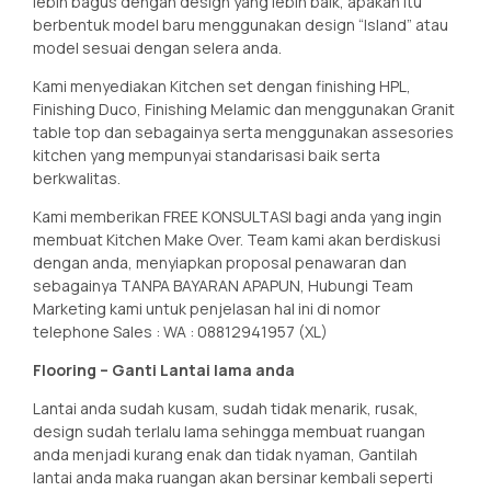
lebih bagus dengan design yang lebih baik, apakah itu
berbentuk model baru menggunakan design “Island” atau
model sesuai dengan selera anda.
Kami menyediakan Kitchen set dengan finishing HPL,
Finishing Duco, Finishing Melamic dan menggunakan Granit
table top dan sebagainya serta menggunakan assesories
kitchen yang mempunyai standarisasi baik serta
berkwalitas.
Kami memberikan FREE KONSULTASI bagi anda yang ingin
membuat Kitchen Make Over. Team kami akan berdiskusi
dengan anda, menyiapkan proposal penawaran dan
sebagainya TANPA BAYARAN APAPUN, Hubungi Team
Marketing kami untuk penjelasan hal ini di nomor
telephone Sales : WA : 08812941957 (XL)
Flooring – Ganti Lantai lama anda
Lantai anda sudah kusam, sudah tidak menarik, rusak,
design sudah terlalu lama sehingga membuat ruangan
anda menjadi kurang enak dan tidak nyaman, Gantilah
lantai anda maka ruangan akan bersinar kembali seperti