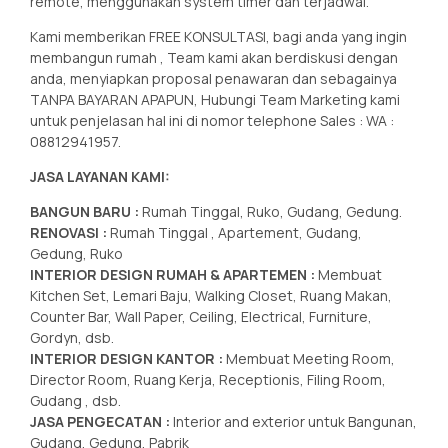
remote, menggunakan system timer dan terjadwal.
Kami memberikan FREE KONSULTASI, bagi anda yang ingin
membangun rumah , Team kami akan berdiskusi dengan
anda, menyiapkan proposal penawaran dan sebagainya
TANPA BAYARAN APAPUN, Hubungi Team Marketing kami
untuk penjelasan hal ini di nomor telephone Sales : WA :
08812941957.
JASA LAYANAN KAMI:
BANGUN BARU :
Rumah Tinggal, Ruko, Gudang, Gedung.
RENOVASI :
Rumah Tinggal , Apartement, Gudang,
Gedung, Ruko
INTERIOR DESIGN RUMAH & APARTEMEN :
Membuat
Kitchen Set, Lemari Baju, Walking Closet, Ruang Makan,
Counter Bar, Wall Paper, Ceiling, Electrical, Furniture,
Gordyn, dsb.
INTERIOR DESIGN KANTOR :
Membuat Meeting Room,
Director Room, Ruang Kerja, Receptionis, Filing Room,
Gudang , dsb.
JASA PENGECATAN :
Interior and exterior untuk Bangunan,
Gudang, Gedung, Pabrik