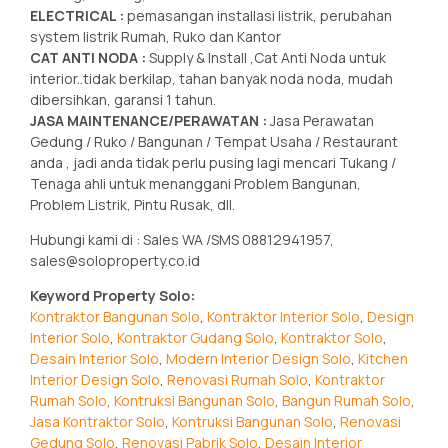
ELECTRICAL :
pemasangan installasi listrik, perubahan
system listrik Rumah, Ruko dan Kantor
CAT ANTI NODA :
Supply & Install ,Cat Anti Noda untuk
interior..tidak berkilap, tahan banyak noda noda, mudah
dibersihkan, garansi 1 tahun.
JASA MAINTENANCE/PERAWATAN :
Jasa Perawatan
Gedung / Ruko / Bangunan / Tempat Usaha / Restaurant
anda , jadi anda tidak perlu pusing lagi mencari Tukang /
Tenaga ahli untuk menanggani Problem Bangunan,
Problem Listrik, Pintu Rusak, dll.
Hubungi kami di : Sales WA /SMS 08812941957,
sales@soloproperty.co.id
Keyword Property Solo:
Kontraktor Bangunan Solo
,
Kontraktor Interior Solo
,
Design
Interior Solo
,
Kontraktor Gudang Solo
,
Kontraktor Solo
,
Desain Interior Solo
,
Modern Interior Design Solo
,
Kitchen
Interior Design Solo
,
Renovasi Rumah Solo
,
Kontraktor
Rumah Solo
,
Kontruksi Bangunan Solo
,
Bangun Rumah Solo
,
Jasa Kontraktor Solo
,
Kontruksi Bangunan Solo
,
Renovasi
Gedung Solo
,
Renovasi Pabrik Solo
,
Desain Interior