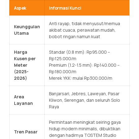
Aspek
Informasi Kunci
Anti rayap, tidak menyusut/memua
Keunggulan
akibat cuaca, perawatan mudah,
Utama
bobot ringan namun kuat
Harga
Standar (0.8 mm): Rp95.000 –
Kusen per
Rp125.000/m
Meter
Premium (1.2-1.5 mm): Rp140.000 –
(2025-
Rp180.000/m
2026)
Merek YKK: mulai Rp300.000/m
Banjarsari, Jebres, Laweyan, Pasar
Area
Kliwon, Serengan, dan seluruh Solo
Layanan
Raya
Permintaan meningkat seiring gaya
hidup modern minimalis, dibuktikan
Tren Pasar
dengan hadirnya TOSTEM Studio