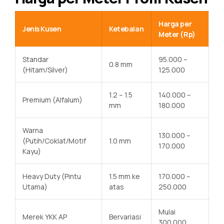
Harga per
Jenis Kusen
Ketebalan
Meter (Rp)
Standar
95.000 –
0.8 mm
(Hitam/Silver)
125.000
1.2 – 1.5
140.000 –
Premium (Alfalum)
mm
180.000
Warna
130.000 –
(Putih/Coklat/Motif
1.0 mm
170.000
Kayu)
Heavy Duty (Pintu
1.5 mm ke
170.000 –
Utama)
atas
250.000
Mulai
Merek YKK AP
Bervariasi
300.000