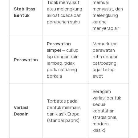
Tidak menyusut
memuai,
Stabilitas
atau melengkung
menyusut, dan
Bentuk
akibat cuaca dan
melengkung
perubahan suhu
karena
menyerap air
Perawatan
Memerlukan
simpel
— cukup
perawatan
lap dengan kain
rutin dengan
Perawatan
lembap, tidak
cat/coating
perlu cat ulang
agar tetap
berkala
awet
Beragam
variasi bentuk
Terbatas pada
sesuai
Variasi
bentuk minimalis
kebutuhan
Desain
dan klasik Eropa
(tradisional,
(standar pabrik)
modern,
klasik)