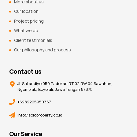
More about us
Our location
Project pricing
What we do
Client testimonials
Our philosophy and process
Contact us
Jl. Sutandiyo 050 Padokan RT 02 RW 04 Sawahan,
Ngemplak, Boyolali, Jawa Tengah 57375
+6282225950367
info@soloproperty.co.id
Our Service