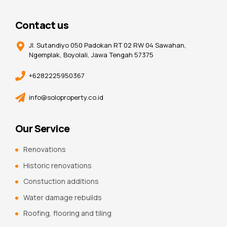
Contact us
Jl. Sutandiyo 050 Padokan RT 02 RW 04 Sawahan,
Ngemplak, Boyolali, Jawa Tengah 57375
+6282225950367
info@soloproperty.co.id
Our Service
Renovations
Historic renovations
Constuction additions
Water damage rebuilds
Roofing, flooring and tiling