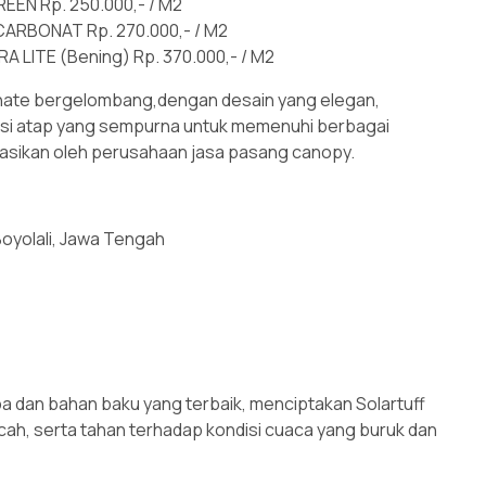
EN Rp. 250.000,- / M2
ARBONAT Rp. 270.000,- / M2
LITE (Bening) Rp. 370.000,- / M2
nate bergelombang,dengan desain yang elegan,
olusi atap yang sempurna untuk memenuhi berbagai
dasikan oleh perusahaan jasa pasang canopy.
yolali, Jawa Tengah
a dan bahan baku yang terbaik, menciptakan Solartuff
cah, serta tahan terhadap kondisi cuaca yang buruk dan