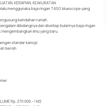
EKUATAN, KERAPIAN, KEAKURATAN.
elalu menggunaka baja ringan TASO bluescope yang
mengusung keindahan rumah.
ngalam dibidangnya dan disetiap bulannya baja ringan
uk mengembangkan ilmu yang baru.
dengan standar kanopi
dah bersih
tumer
UME Rp. 270.000,- / M2