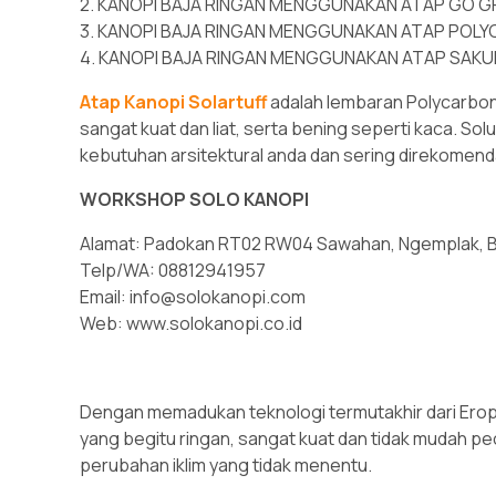
2. KANOPI BAJA RINGAN MENGGUNAKAN ATAP GO GRE
3. KANOPI BAJA RINGAN MENGGUNAKAN ATAP POLYC
4. KANOPI BAJA RINGAN MENGGUNAKAN ATAP SAKURA 
Atap Kanopi Solartuff
adalah lembaran Polycarbo
sangat kuat dan liat, serta bening seperti kaca. S
kebutuhan arsitektural anda dan sering direkomen
WORKSHOP SOLO KANOPI
Alamat: Padokan RT02 RW04 Sawahan, Ngemplak, Bo
Telp/WA: 08812941957
Email: info@solokanopi.com
Web: www.solokanopi.co.id
Dengan memadukan teknologi termutakhir dari Erop
yang begitu ringan, sangat kuat dan tidak mudah pe
perubahan iklim yang tidak menentu.