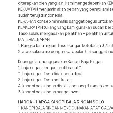
diterapkan oleh yang lain. kami mengedepankan K
KEKUATAN menjamin akan beban yang berat kami s
sudah teruji di indonesia.
KERAPIAN konsep minimalis sanggat bagus untuk 
KEAKURATAN tukang yang kami gunakan sudah berpe
Taso selalu mengadakan pelatihan – pelatihan unt
MATERIAL BAHAN
1. Rangka baja ringan Taso dengan ketebalan 0,75 
2. atap sakura mx dengan ketebalan 0,3 sanggat in
Keunggulan menggunakan Kanopi Baja Ringan
1. baja ringan dengan profil canal C
2. baja ringan Taso tidak perlu dicat
3. baja ringan Taso anti karat
4. kanopi baja ringan dirakit langsung di rumah kos
5. kanopi baja ringan sangat awet
HARGA – HARGA KANOPI BAJA RINGAN SOLO
1. KANOPI BAJA RINGAN MENGGUNAKAN ATAP GALVAL