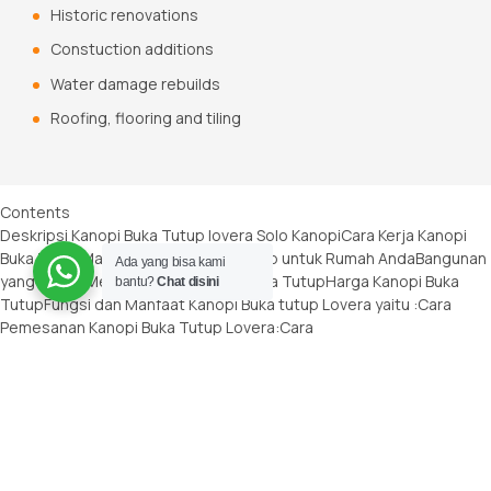
Historic renovations
Constuction additions
Water damage rebuilds
Roofing, flooring and tiling
Contents
Deskripsi Kanopi Buka Tutup lovera Solo Kanopi
Cara Kerja Kanopi
Buka Tutup
Manfaat Kanopi Buka Tutup untuk Rumah Anda
Bangunan
Ada yang bisa kami
yang dapat Menggunakan Kanopi Buka Tutup
Harga Kanopi Buka
bantu?
Chat disini
Tutup
Fungsi dan Manfaat Kanopi Buka tutup Lovera yaitu :
Cara
Pemesanan Kanopi Buka Tutup Lovera:
Cara
Pembayaran:
Keunggulan Kanopi Buka Tutup Lovera
HARGA KANOPI
BUKA TUTUP
Harga Pemasangan Kanopi Buka Tutup Lovera :
Harga
Atap Buka Tutup Lovera
Distributor Kanopi Buka Tutup
Lovera
Tentang Produk Lovera Solo Kanopi
Produk kami antara lain: