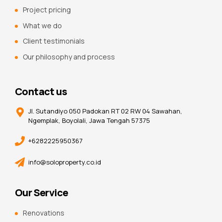
Project pricing
What we do
Client testimonials
Our philosophy and process
Contact us
Jl. Sutandiyo 050 Padokan RT 02 RW 04 Sawahan,
Ngemplak, Boyolali, Jawa Tengah 57375
+6282225950367
info@soloproperty.co.id
Our Service
Renovations