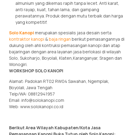
almunium yang dikemas rapih tanpa lecet. Anti karat,
anti rayap, kuat, tahan lama, dan gampang
perawatannya. Produk dengan mutu terbaik dan harga
yang kompetitif.
Solo Kanopi
merupakan spesialis jasa desain serta
kontraktor kanopi
&
baja ringan
berikut pemasangannya di
dukung oleh ahli kontruksi pemasangan kanopi dan atap
bajaringan dengan area layanan jasa berlokasi di wilayah
Solo, Sukoharjo, Boyolali, Klaten,Karanganyar, Sragen dan
Wonogiri.
WORKSHOP SOLO KANOPI
Alamat: Padokan RT02 RW04 Sawahan, Ngemplak,
Boyolali, Jawa Tengah
Telp/WA: 08812941957
Email: info@solokanopi.com
Web: www.solokanopi.co.id
Berikut Area Wilayah Kabupaten/Kota Jasa
Pemasangan Kanopi Buka Tutup oleh Solo Kanopi: