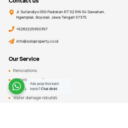
Contact us
Jl. Sutandiyo 050 Padokan RT 02 RW 04 Sawahan,
Ngemplak, Boyolali, Jawa Tengah 57375
+6282225950367
info@soloproperty.co.id
Our Service
Renovations
Historic renovations
Ada yang bisa kami
Constuction additions
bantu?
Chat disini
Water damage rebuilds
Roofing, flooring and tiling