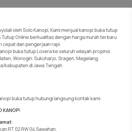
ali oleh Solo Kanopi, Kami menjual kanopi buka tutup
Buka Tutup Online berkualitas dengan harga murah terbaru
 cepat dan pengerjaan rapi.
opi buka tutup Lovera ke seluruh wilayah propinsi
Klaten, Wonogiri, Sukoharjo, Sragen, Magelang,
ta/kabupaten di Jawa Tengah.
opi buka tutup hubungi langsung kontak kami:
O KANOP
I
lamat
:
okan RT 02 RW 04 Sawahan,