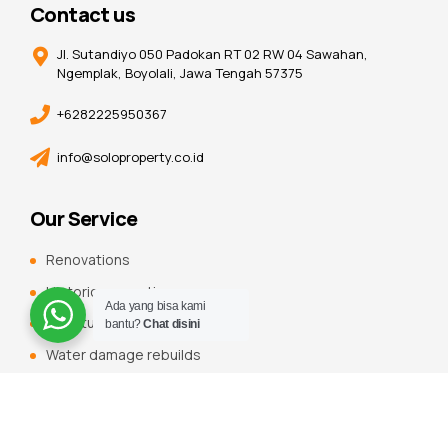
Contact us
Jl. Sutandiyo 050 Padokan RT 02 RW 04 Sawahan,
Ngemplak, Boyolali, Jawa Tengah 57375
+6282225950367
info@soloproperty.co.id
Our Service
Renovations
Historic renovations
Ada yang bisa kami
Constuction additions
bantu?
Chat disini
Water damage rebuilds
Roofing, flooring and tiling