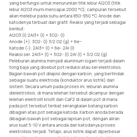
yang berfungsi untuk menurunkan titik lebur Al2O3 (titik
lebur Al2O3 murni mencapai 2000 °C), campuran tersebut
akan melebur pada suhu antara 850-950 °C. Anode dan
katodenya terbuat dari grafit. Reaksi yang terjadi sebagai
berikut:
Al2O3 (l) 2Al3+ (l) + 3O2- (l)
Anode (+): 3O2- (l) 3/2 O2 (g) + 6e−
Katode (-): 2Al3+ (l) + 6e- 2Al (l)
Reaksi sel: 2Al3+ (l) + 3O2- (l) 2Al (l) + 3/2 O2 (g)
Peleburan alumina menjadi aluminium logam terjadi dalam
tong baja yang disebut pot reduksi atau sel elektrolisis.
Bagian bawah pot dilapisi dengan karbon, yang bertindak
sebagai suatu elektroda (konduktor arus listrik) dari
sistem. Secara umum pada proses ini, leburan alumina
dielektrolisis, di mana lelehan tersebut dicampur dengan
lelehan elektrolit kriolit dan CaF2 di dalam pot di mana
pada pot tersebut terikat serangkaian batang karbon
dibagian atas pot sebagai katoda. Karbon anoda berada
dibagian bawah pot sebagai lapisan pot, dengan aliran
arus kuat 5-10 V antara anoda dan katodanya proses
elektrolisis terjadi. Tetapi, arus listrik dapat diperbesar