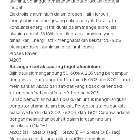
alumina, sehingga pemisahan dapat dilakukan dengan
mudah.
Elektrolisis aluminium dalam proses Hall-Heroult
menghabiskan energi yang cukup banyak. Rata-rata
konsumsi energi listrik dunia dalam mengelektrolisis
alumina adalah 15 kWh per kilogram aluminium yang
dihasilkan. Energi listrik menghabiskan sekitar 20-40%
biaya produksi aluminium di seluruh dunia.
Proses Bayer
Al2O3
Batangan cetak casting ingot aluminium.
Bijih bauksit mengandung 50-60% Al2O3 yang bercampur
dengan zat-zat pengotor terutama Fe2O3 dan SiO2. Untuk
memisahkan Al2O3 dari zat-zat yang tidak dikehendaki,
kita memanfaatkan sifat amfoter dari Al2O3.
Tahap pemurnian bauksit dilakukan untuk menghilangkan
pengotor utama dalam bauksit. Pengotor utama bauksit
biasanya terdiri dari SiO2, Fe2O3, dan TiO2. Caranya adalah
dengan melarutkan bauksit dalam larutan natrium
hidroksida (NaOH),
Al2O3 (s) + 2NaOH (aq) + 3H2O(l) —> 2NaAl(OH)4(aq)
Aluminium oksida larut dalam NaOH sedangkan