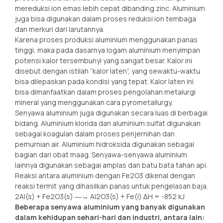
mereduksi ion emas lebih cepat dibanding zinc. Aluminium
juga bisa digunakan dalam proses reduksi ion tembaga
dan merkuri dari larutannya.
Karena proses produksi aluminium menggunakan panas
tinggi, maka pada dasarnya logam aluminium menyimpan
potensi kalor tersembunyi yang sangat besar. Kalor ini
disebut dengan istilah “kalor laten”, yang sewaktu-waktu
bisa dilepaskan pada kondisi yang tepat. Kalor laten ini
bisa dimanfaatkan dalam proses pengolahan metalurgi
mineral yang menggunakan cara pyrometallurgy.
Senyawa aluminium juga digunakan secara luas di berbagai
bidang. Aluminium klorida dan aluminium sulfat digunakan
sebagai koagulan dalam proses penjernihan dan
pemurnian air. Aluminium hidroksida digunakan sebagai
bagian dari obat maag. Senyawa-senyawa aluminium
lainnya digunakan sebagai amplas dan batu bata tahan api.
Reaksi antara aluminium dengan Fe2O3 dikenal dengan
reaksi termit yang dihasilkan panas untuk pengelasan baja.
2Al(s) + Fe2O3(s) ―→ Al2O3(s) + Fe(l) ∆H = -852 kJ
Beberapa senyawa aluminium yang banyak digunakan
dalam kehidupan sehari-hari dan industri, antara lain: