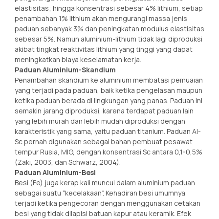
elastisitas; hingga konsentrasi sebesar 4% lithium, setiap
penambahan 1% lithium akan mengurangi massa jenis
paduan sebanyak 3% dan peningkatan modulus elastisitas
sebesar 5%. Namun aluminium-lithium tidak lagi diproduksi
akibat tingkat reaktivitas lithium yang tinggi yang dapat
meningkatkan biaya keselamatan kerja.
Paduan Aluminium-Skandium
Penambahan skandium ke aluminium membatasi pemuaian
yang terjadi pada paduan, baik ketika pengelasan maupun
ketika paduan berada di lingkungan yang panas. Paduan ini
semakin jarang diproduksi, karena terdapat paduan lain
yang lebih murah dan lebih mudah diproduksi dengan
karakteristik yang sama, yaitu paduan titanium. Paduan Al-
Sc pernah digunakan sebagai bahan pembuat pesawat
tempur Rusia, MIG, dengan konsentrasi Sc antara 0,1-0,5%
(Zaki, 2003, dan Schwarz, 2004).
Paduan Aluminium-Besi
Besi (Fe) juga kerap kali muncul dalam aluminium paduan
sebagai suatu “kecelakaan”. Kehadiran besi umumnya
terjadi ketika pengecoran dengan menggunakan cetakan
besi yang tidak dilapisi batuan kapur atau keramik. Efek