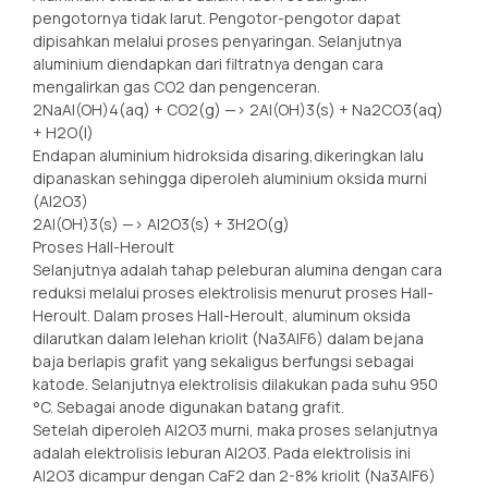
pengotornya tidak larut. Pengotor-pengotor dapat
dipisahkan melalui proses penyaringan. Selanjutnya
aluminium diendapkan dari filtratnya dengan cara
mengalirkan gas CO2 dan pengenceran.
2NaAl(OH)4(aq) + CO2(g) —> 2Al(OH)3(s) + Na2CO3(aq)
+ H2O(l)
Endapan aluminium hidroksida disaring,dikeringkan lalu
dipanaskan sehingga diperoleh aluminium oksida murni
(Al2O3)
2Al(OH)3(s) —> Al2O3(s) + 3H2O(g)
Proses Hall-Heroult
Selanjutnya adalah tahap peleburan alumina dengan cara
reduksi melalui proses elektrolisis menurut proses Hall-
Heroult. Dalam proses Hall-Heroult, aluminum oksida
dilarutkan dalam lelehan kriolit (Na3AlF6) dalam bejana
baja berlapis grafit yang sekaligus berfungsi sebagai
katode. Selanjutnya elektrolisis dilakukan pada suhu 950
°C. Sebagai anode digunakan batang grafit.
Setelah diperoleh Al2O3 murni, maka proses selanjutnya
adalah elektrolisis leburan Al2O3. Pada elektrolisis ini
Al2O3 dicampur dengan CaF2 dan 2-8% kriolit (Na3AlF6)