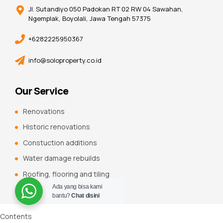
Jl. Sutandiyo 050 Padokan RT 02 RW 04 Sawahan,
Ngemplak, Boyolali, Jawa Tengah 57375
+6282225950367
info@soloproperty.co.id
Our Service
Renovations
Historic renovations
Constuction additions
Water damage rebuilds
Roofing, flooring and tiling
Ada yang bisa kami
bantu?
Chat disini
Contents