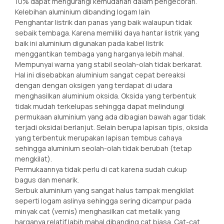
10% dapat mengurangi kemudahan dalam pengecoran.
Kelebihan aluminium dibanding logam lain
Penghantar listrik dan panas yang baik walaupun tidak
sebaik tembaga. Karena memiliki daya hantar listrik yang
baik ini aluminium digunakan pada kabel listrik
menggantikan tembaga yang harganya lebih mahal.
Mempunyai warna yang stabil seolah-olah tidak berkarat.
Hal ini disebabkan aluminium sangat cepat bereaksi
dengan dengan oksigen yang terdapat di udara
menghasilkan aluminium oksida. Oksida yang terbentuk
tidak mudah terkelupas sehingga dapat melindungi
permukaan aluminium yang ada dibagian bawah agar tidak
terjadi oksidai berlanjut. Selain berupa lapisan tipis, oksida
yang terbentuk merupakan lapisan tembus cahaya
sehingga aluminium seolah-olah tidak berubah (tetap
mengkilat).
Permukaannya tidak perlu di cat karena sudah cukup
bagus dan menarik.
Serbuk aluminium yang sangat halus tampak mengkilat
seperti logam aslinya sehingga sering dicampur pada
minyak cat (vernis) menghasilkan cat metalik yang
harganya relatif labih mahal dibanding cat biasa. Cat-cat