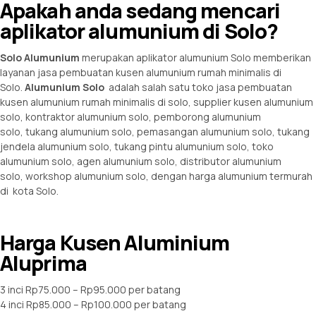
Apakah anda sedang mencari
aplikator alumunium di Solo?
Solo Alumunium
merupakan
aplikator alumunium Solo
memberikan
layanan
jasa pembuatan kusen
alumunium rumah minimalis di
Solo.
Alumunium Solo
adalah salah satu toko jasa pembuatan
kusen alumunium rumah minimalis di solo, supplier
kusen alumunium
solo
,
kontraktor alumunium solo
,
pemborong alumunium
solo
,
tukang alumunium solo
,
pemasangan alumunium solo
,
tukang
jendela alumunium solo
,
tukang pintu alumunium solo
,
toko
alumunium solo
,
agen alumunium solo
,
distributor alumunium
solo
,
workshop alumunium solo
, dengan
harga alumunium
termurah
di kota Solo.
Harga Kusen Aluminium
Aluprima
3 inci Rp75.000 – Rp95.000 per batang
4 inci Rp85.000 – Rp100.000 per batang