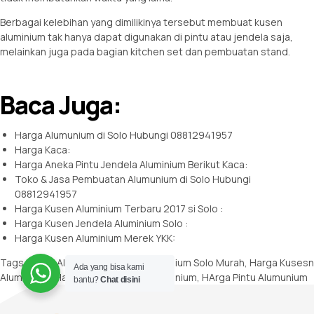
Berbagai kelebihan yang dimilikinya tersebut membuat kusen
aluminium tak hanya dapat digunakan di pintu atau jendela saja,
melainkan juga pada bagian kitchen set dan pembuatan stand.
Baca Juga:
Harga Alumunium di Solo Hubungi 08812941957
Harga Kaca:
Harga Aneka Pintu Jendela Aluminium Berikut Kaca:
Toko & Jasa Pembuatan Alumunium di Solo Hubungi
08812941957
Harga Kusen Aluminium Terbaru 2017 si Solo :
Harga Kusen Jendela Aluminium Solo :
Harga Kusen Aluminium Merek YKK:
Tags:
Harga Alumunium
,
Harga Alumunium Solo Murah
,
Harga Kusesn
Ada yang bisa kami
Alumunium
,
Harga Pemasangan Alumunium
,
HArga Pintu Alumunium
bantu?
Chat disini