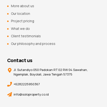
More about us
Our location
Project pricing
What we do
Client testimonials
Our philosophy and process
Contact us
Jl. Sutandiyo 050 Padokan RT 02 RW 04 Sawahan,
Ngemplak, Boyolali, Jawa Tengah 57375
+6282225950367
info@soloproperty.co.id