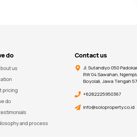
e do
Contact us
Jl. Sutandiyo 050 Padoka
bout us
RW 04 Sawahan, Ngempl
cation
Boyolali, Jawa Tengah 5
t pricing
+6282225950367
we do
info@soloproperty.co.id
 testimonials
ilosophy and process