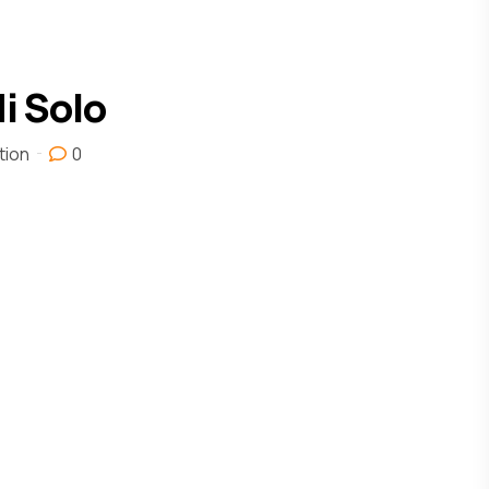
i Solo
tion
0