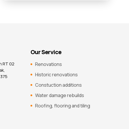
Our Service
n RT 02
Renovations
ak,
Historic renovations
7375
Constuction additions
Water damage rebuilds
Roofing, flooring and tiling