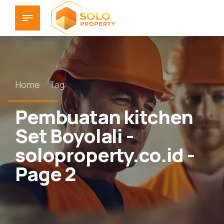
Home
Tag
Pembuatan kitchen
Set Boyolali -
soloproperty.co.id -
Page 2