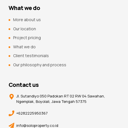
What we do
More about us
Our location
Project pricing
What we do
Client testimonials
Our philosophy and process
Contact us
Jl. Sutandiyo 050 Padokan RT 02 RW 04 Sawahan,
Ngemplak, Boyolali, Jawa Tengah 57375
+6282225950367
info@soloproperty.co.id