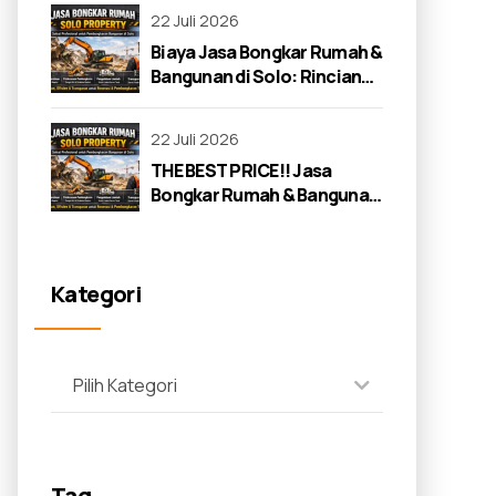
22 Juli 2026
Biaya Jasa Bongkar Rumah &
Bangunan di Solo: Rincian
Lengkap 2026
22 Juli 2026
THE BEST PRICE!! Jasa
Bongkar Rumah & Bangunan
di Solo: Panduan Lengkap
2026
Kategori
Pilih Kategori
Tag