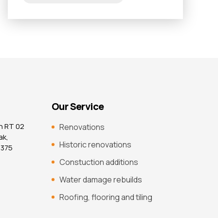
Our Service
n RT 02
Renovations
ak,
Historic renovations
7375
Constuction additions
Water damage rebuilds
Roofing, flooring and tiling