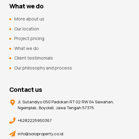
What we do
More about us
Our location
Project pricing
What we do
Client testimonials
Our philosophy and process
Contact us
Jl. Sutandiyo 050 Padokan RT 02 RW 04 Sawahan,
Ngemplak, Boyolali, Jawa Tengah 57375
+6282225950367
info@soloproperty.co.id