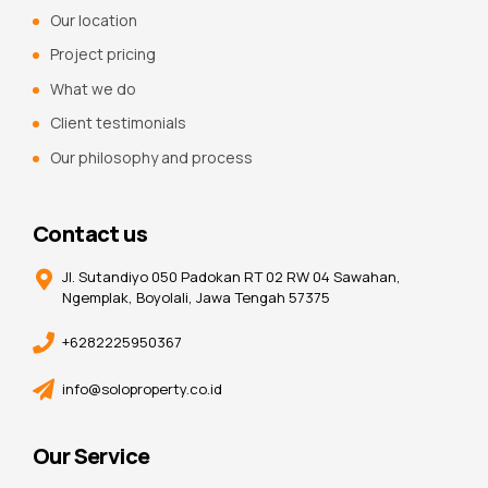
Our location
Project pricing
What we do
Client testimonials
Our philosophy and process
Contact us
Jl. Sutandiyo 050 Padokan RT 02 RW 04 Sawahan,
Ngemplak, Boyolali, Jawa Tengah 57375
+6282225950367
info@soloproperty.co.id
Our Service