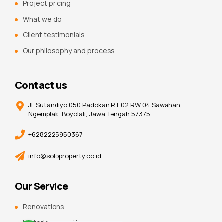
Project pricing
What we do
Client testimonials
Our philosophy and process
Contact us
Jl. Sutandiyo 050 Padokan RT 02 RW 04 Sawahan,
Ngemplak, Boyolali, Jawa Tengah 57375
+6282225950367
info@soloproperty.co.id
Our Service
Renovations