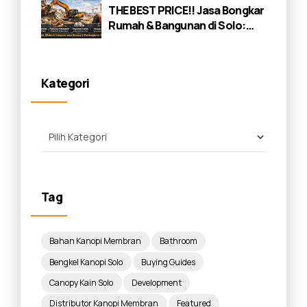
THE BEST PRICE!! Jasa Bongkar
Rumah & Bangunan di Solo:
Panduan Lengkap 2026
Kategori
Tag
Bahan Kanopi Membran
Bathroom
Bengkel Kanopi Solo
Buying Guides
Canopy Kain Solo
Development
Distributor Kanopi Membran
Featured