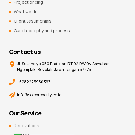
Project pricing
What we do
Client testimonials
Our philosophy and process
Contact us
Jl. Sutandiyo 050 Padokan RT 02 RW 04 Sawahan,
Ngemplak, Boyolali, Jawa Tengah 57375
+6282225950367
info@soloproperty.co.id
Our Service
Renovations