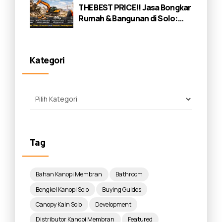
THE BEST PRICE!! Jasa Bongkar
Rumah & Bangunan di Solo:
Panduan Lengkap 2026
Kategori
Tag
Bahan Kanopi Membran
Bathroom
Bengkel Kanopi Solo
Buying Guides
Canopy Kain Solo
Development
Distributor Kanopi Membran
Featured