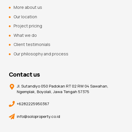
More about us
Our location
Project pricing
What we do
Client testimonials
Our philosophy and process
Contact us
Jl. Sutandiyo 050 Padokan RT 02 RW 04 Sawahan,
Ngemplak, Boyolali, Jawa Tengah 57375
+6282225950367
info@soloproperty.co.id