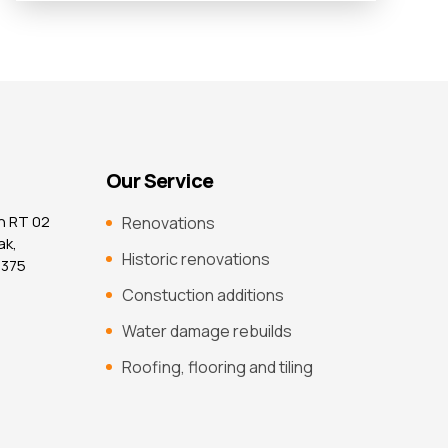
Our Service
n RT 02
Renovations
ak,
Historic renovations
7375
Constuction additions
Water damage rebuilds
Roofing, flooring and tiling