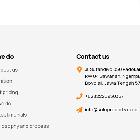
e do
Contact us
Jl. Sutandiyo 050 Padoka
bout us
RW 04 Sawahan, Ngempl
cation
Boyolali, Jawa Tengah 5
t pricing
+6282225950367
we do
info@soloproperty.co.id
 testimonials
ilosophy and process