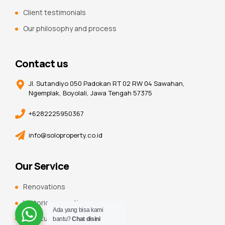
Client testimonials
Our philosophy and process
Contact us
Jl. Sutandiyo 050 Padokan RT 02 RW 04 Sawahan,
Ngemplak, Boyolali, Jawa Tengah 57375
+6282225950367
info@soloproperty.co.id
Our Service
Renovations
Historic renovations
Ada yang bisa kami
Constuction additions
bantu?
Chat disini