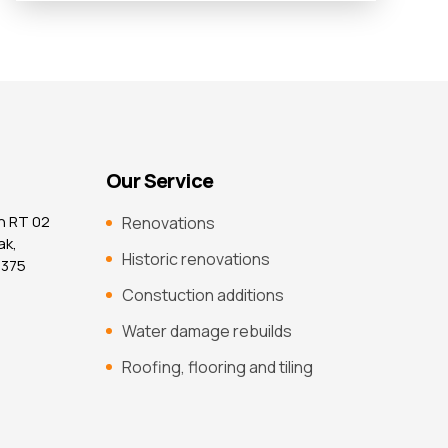
Our Service
n RT 02
Renovations
ak,
Historic renovations
7375
Constuction additions
Water damage rebuilds
Roofing, flooring and tiling