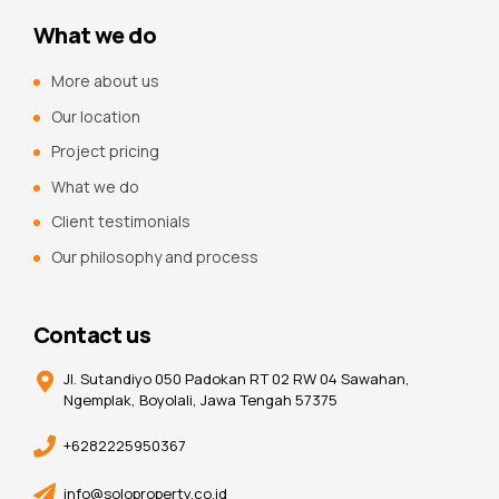
What we do
More about us
Our location
Project pricing
What we do
Client testimonials
Our philosophy and process
Contact us
Jl. Sutandiyo 050 Padokan RT 02 RW 04 Sawahan,
Ngemplak, Boyolali, Jawa Tengah 57375
+6282225950367
info@soloproperty.co.id