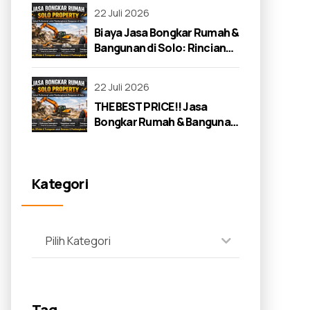
22 Juli 2026
Biaya Jasa Bongkar Rumah &
Bangunan di Solo: Rincian
Lengkap 2026
22 Juli 2026
THE BEST PRICE!! Jasa
Bongkar Rumah & Bangunan
di Solo: Panduan Lengkap
2026
Kategori
Pilih Kategori
Tag