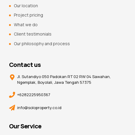
Our location
Project pricing
What we do
Client testimonials
Our philosophy and process
Contact us
Jl. Sutandiyo 050 Padokan RT 02 RW 04 Sawahan,
Ngemplak, Boyolali, Jawa Tengah 57375
+6282225950367
info@soloproperty.co.id
Our Service