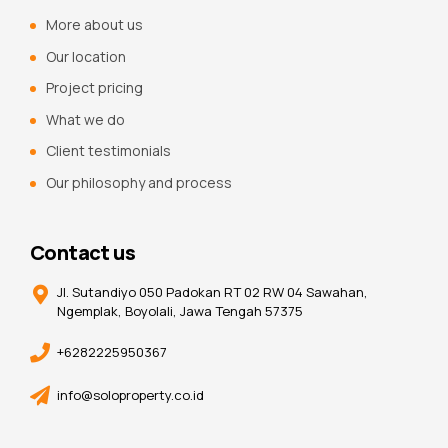
More about us
Our location
Project pricing
What we do
Client testimonials
Our philosophy and process
Contact us
Jl. Sutandiyo 050 Padokan RT 02 RW 04 Sawahan,
Ngemplak, Boyolali, Jawa Tengah 57375
+6282225950367
info@soloproperty.co.id