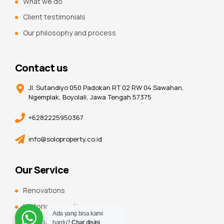
What we do
Client testimonials
Our philosophy and process
Contact us
Jl. Sutandiyo 050 Padokan RT 02 RW 04 Sawahan,
Ngemplak, Boyolali, Jawa Tengah 57375
+6282225950367
info@soloproperty.co.id
Our Service
Renovations
Historic renovations
Ada yang bisa kami
Constuction additions
bantu?
Chat disini